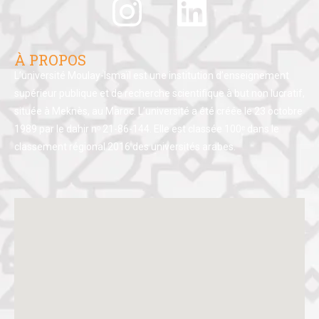
À PROPOS
L’université Moulay-Ismaïl est une institution d’enseignement
supérieur publique et de recherche scientifique à but non lucratif,
située à Meknès, au Maroc. L’université a été créée le 23 octobre
1989 par le dahir nᵒ 21-86-144. Elle est classée 100ᵉ dans le
classement régional 2016 des universités arabes.