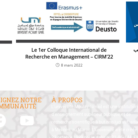
صب
Le 1er Colloque International de
Recherche en Management – CIRM’22
8 mars 2022
IGNEZ NOTRE
À PROPOS
MMUNAUTÉ
L’université Moulay-Ismaïl est une institution
d’enseignement supérieur publique et de
recherche scientifique à but non lucratif, sit
à Meknès, au Maroc. L’université a été créée 
23 octobre 1989 par le dahir nᵒ 21-86-144. El