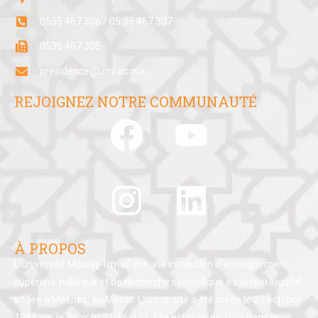
0535 467 306 / 05 35 467 307
0535 467 305
presidence@umi.ac.ma
REJOIGNEZ NOTRE COMMUNAUTÉ
À PROPOS
L’université Moulay-Ismaïl est une institution d’enseignement
supérieur publique et de recherche scientifique à but non lucratif,
située à Meknès, au Maroc. L’université a été créée le 23 octobre
1989 par le dahir nᵒ 21-86-144. Elle est classée 100ᵉ dans le