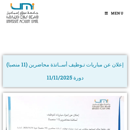
MENU
إعلان عن مباريات تـوظيف أســاتذة محاضرين (11 منصبا)
دورة 11/11/2025