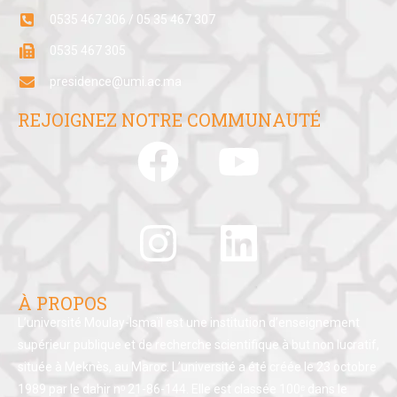
0535 467 306 / 05 35 467 307
0535 467 305
presidence@umi.ac.ma
REJOIGNEZ NOTRE COMMUNAUTÉ
À PROPOS
L’université Moulay-Ismaïl est une institution d’enseignement
supérieur publique et de recherche scientifique à but non lucratif,
située à Meknès, au Maroc. L’université a été créée le 23 octobre
1989 par le dahir nᵒ 21-86-144. Elle est classée 100ᵉ dans le