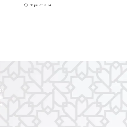
26 juillet 2024
uée
le
le
l