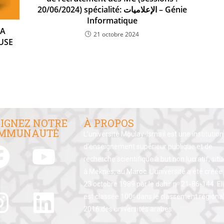
20/06/2024) spécialité: الإعلاميات – Génie
Informatique
LA
21 octobre 2024
USE
IGNEZ NOTRE
À PROPOS
MMUNAUTÉ
L’université Moulay-Ismaïl est une institution
d’enseignement supérieur publique et de
recherche scientifique à but non lucratif, sit
à Meknès, au Maroc. L’université a été créée 
23 octobre 1989 par le dahir nᵒ 21-86-144. El
est classée 100ᵉ dans le classement régiona
2016 des universités arabes.