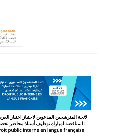
لائحة المترشحين المدعوين لاجتياز اختبار العر
المناقضة لمباراة توظيف أستاذ محاضر تخ :
oit public interne en langue française