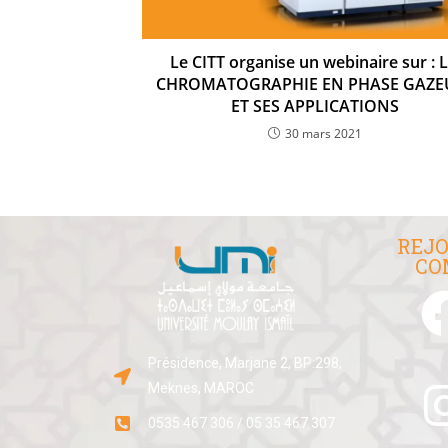
Le CITT organise un webinaire sur : 
CHROMATOGRAPHIE EN PHASE GAZE
ET SES APPLICATIONS
30 mars 2021
REJO
CO
Présidence, Marjane 2, BP:298,
Meknes, MAROC
0535 467 306 / 05 35 467 307