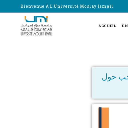
Bienvenue À L'Université Moulay Ismaïl
ACCUEIL
UN
اجب حول