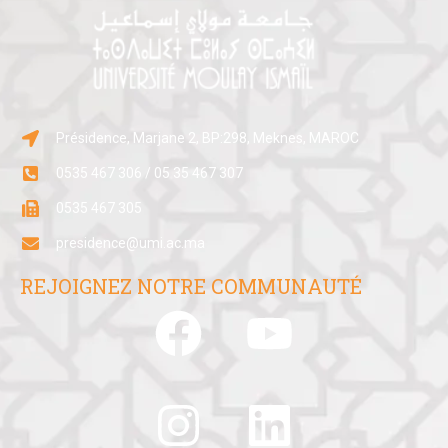
Présidence, Marjane 2, BP:298, Meknes, MAROC
0535 467 306 / 05 35 467 307
0535 467 305
presidence@umi.ac.ma
REJOIGNEZ NOTRE COMMUNAUTÉ