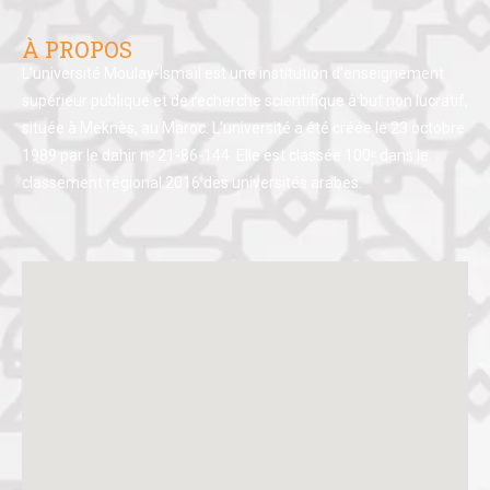
À PROPOS
L’université Moulay-Ismaïl est une institution d’enseignement
supérieur publique et de recherche scientifique à but non lucratif,
située à Meknès, au Maroc. L’université a été créée le 23 octobre
1989 par le dahir nᵒ 21-86-144. Elle est classée 100ᵉ dans le
classement régional 2016 des universités arabes.