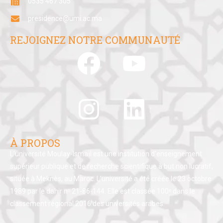
0535 467 305
presidence@umi.ac.ma
REJOIGNEZ NOTRE COMMUNAUTÉ
À PROPOS
L’université Moulay-Ismaïl est une institution d’enseignement
supérieur publique et de recherche scientifique à but non lucratif,
située à Meknès, au Maroc. L’université a été créée le 23 octobre
1989 par le dahir nᵒ 21-86-144. Elle est classée 100ᵉ dans le
classement régional 2016 des universités arabes.