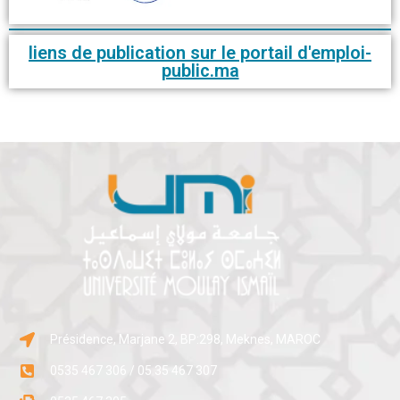
liens de publication sur le portail d'emploi-
public.ma
Présidence, Marjane 2, BP:298, Meknes, MAROC
0535 467 306 / 05 35 467 307