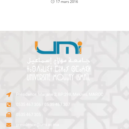
17 mars 2016
Présidence, Marjane 2, BP:298, Meknes, MAROC
0535 467 306 / 05 35 467 307
0535 467 305
presidence@umi.ac.ma