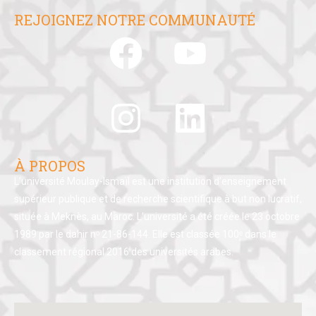
REJOIGNEZ NOTRE COMMUNAUTÉ
À PROPOS
L’université Moulay-Ismaïl est une institution d’enseignement
supérieur publique et de recherche scientifique à but non lucratif,
située à Meknès, au Maroc. L’université a été créée le 23 octobre
1989 par le dahir nᵒ 21-86-144. Elle est classée 100ᵉ dans le
classement régional 2016 des universités arabes.