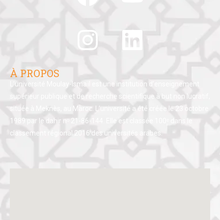
À PROPOS
L’université Moulay-Ismaïl est une institution d’enseignement
supérieur publique et de recherche scientifique à but non lucratif,
située à Meknès, au Maroc. L’université a été créée le 23 octobre
1989 par le dahir nᵒ 21-86-144. Elle est classée 100ᵉ dans le
classement régional 2016 des universités arabes.