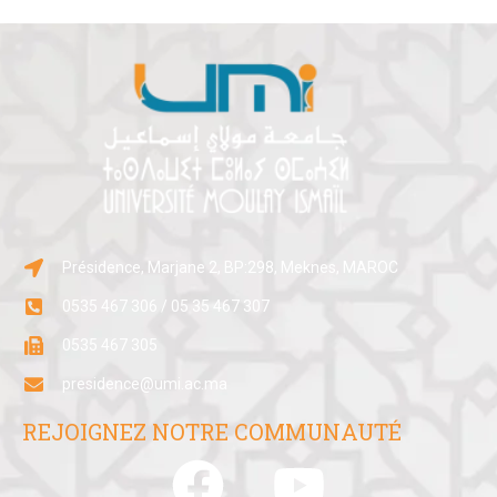
Présidence, Marjane 2, BP:298, Meknes, MAROC
0535 467 306 / 05 35 467 307
0535 467 305
presidence@umi.ac.ma
REJOIGNEZ NOTRE COMMUNAUTÉ