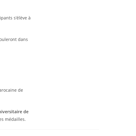
ipants s’élève à
ouleront dans
Marocaine de
iversitaire de
es médailles.