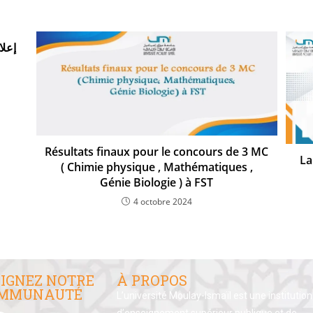
إعلا
Résultats finaux pour le concours de 3 MC
La
( Chimie physique , Mathématiques ,
Génie Biologie ) à FST
4 octobre 2024
IGNEZ NOTRE
À PROPOS
MMUNAUTÉ
L’université Moulay-Ismaïl est une institution
d’enseignement supérieur publique et de