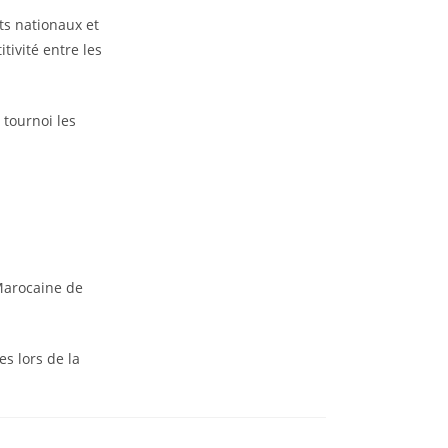
ts nationaux et
tivité entre les
.
 tournoi les
 Marocaine de
s lors de la