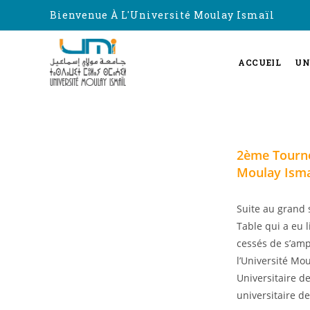
Bienvenue À L'Université Moulay Ismaïl
ACCUEIL
UN
2ème Tournoi
Moulay Isma
Suite au grand 
Table qui a eu 
cessés de s’ampl
l’Université Mo
Universitaire d
universitaire d