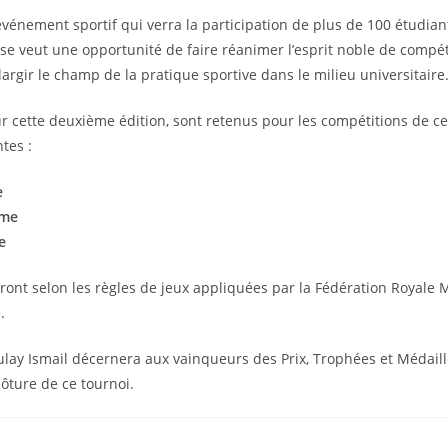
événement sportif qui verra la participation de plus de 100 étudian
 se veut une opportunité de faire réanimer l’esprit noble de compéti
largir le champ de la pratique sportive dans le milieu universitaire
 cette deuxième édition, sont retenus pour les compétitions de ce
tes :
e
mme
e
eront selon les règles de jeux appliquées par la Fédération Royale
.
ulay Ismail décernera aux vainqueurs des Prix, Trophées et Médaille
ôture de ce tournoi.