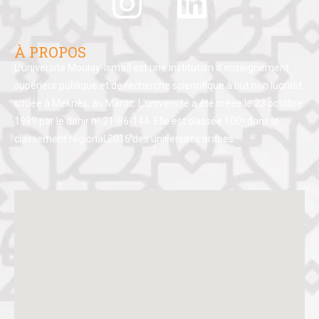
À PROPOS
L’université Moulay-Ismaïl est une institution d’enseignement
supérieur publique et de recherche scientifique à but non lucratif,
située à Meknès, au Maroc. L’université a été créée le 23 octobre
1989 par le dahir nᵒ 21-86-144. Elle est classée 100ᵉ dans le
classement régional 2016 des universités arabes.