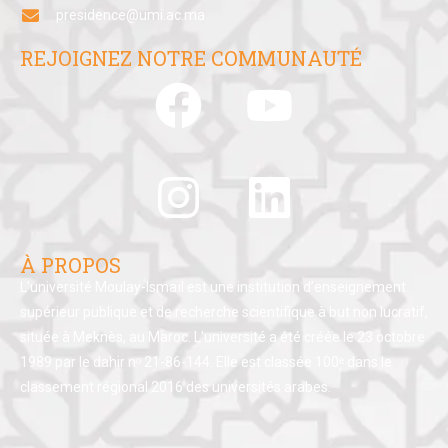
presidence@umi.ac.ma
REJOIGNEZ NOTRE COMMUNAUTÉ
À PROPOS
L’université Moulay-Ismaïl est une institution d’enseignement
supérieur publique et de recherche scientifique à but non lucratif,
située à Meknès, au Maroc. L’université a été créée le 23 octobre
1989 par le dahir nᵒ 21-86-144. Elle est classée 100ᵉ dans le
classement régional 2016 des universités arabes.