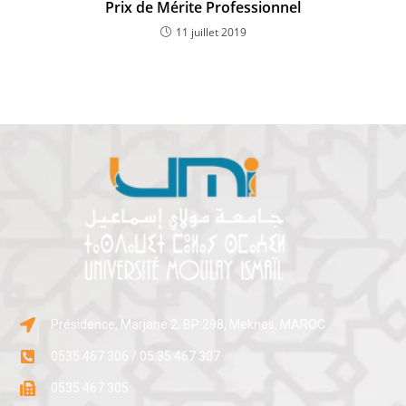
Prix de Mérite Professionnel
11 juillet 2019
Présidence, Marjane 2, BP:298, Meknes, MAROC
0535 467 306 / 05 35 467 307
0535 467 305