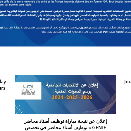
lay
Jo
urs
إعلان عن نتيجة مباراة توظيف أستاذ محاضر
توظيف أستاذ محاضر في تخصص « GENIE