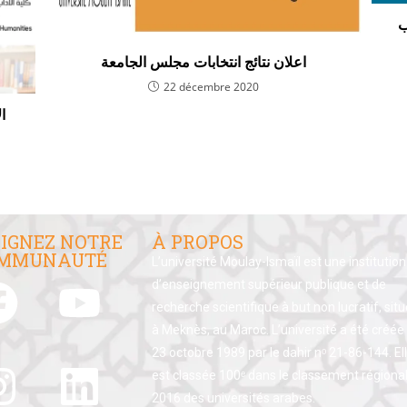
ب
22 décembre 2020
ا
IGNEZ NOTRE
À PROPOS
MMUNAUTÉ
L’université Moulay-Ismaïl est une institution
d’enseignement supérieur publique et de
recherche scientifique à but non lucratif, sit
à Meknès, au Maroc. L’université a été créée 
23 octobre 1989 par le dahir nᵒ 21-86-144. El
est classée 100ᵉ dans le classement régiona
2016 des universités arabes.