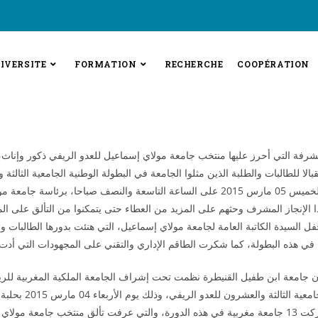
IVERSITE
FORMATION
RECHERCHE
COOPÉRATION
لمشرفة التي أحرز عليها منتخب جامعة مولاي إسماعيل للعدو الريفي ذكور وإنا
الا للطالبات والطلبة الذين مثلوا الجامعة في البطولة الوطنية الجامعية الثالثة 
الريفي وذلك يوم الخميس 05 مارس 2015 على الساعة التاسعة والنصف صباحا، برئاسة 
 الإنجاز المشرف وحثهم على المزيد من العطاء حتى يتمكنوا من التألق على ال
 السيدة الكاتبة العامة لجامعة مولاي إسماعيل، التي هنئت بدورها الطالبات وا
 في هذه البطولة، كما شكرت الطاقم الإداري والتقني على المجهودات التي أدت إ
أن جامعة ابن طفيل القنيطرة نظمت تحت إشراف الجامعة الملكية المغربية للري
البطولة الوطنية الجامعية الثالثة والع
بالقنيطرة، وقد شاركت 13 جامعة مغربية في هذه الدورة، والتي عرفت تألق منتخب جامعة م