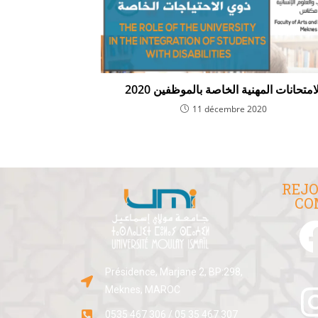
لامتحانات المهنية الخاصة بالموظفين 2020
11 décembre 2020
REJO
CO
Présidence, Marjane 2, BP:298,
Meknes, MAROC
0535 467 306 / 05 35 467 307