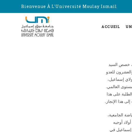
Bienvenue À L'Université Moulay Ismaïl
ACCUEIL
UN
ث، خصص السيد
والعشرون للعدو
جامعة مولاي إسماعيل،
مستوى العالمي.
لطلبة على هذا
لى هذا الإنجاز.
اضة الجامعية،
شرون للعدو الريفي، وذلك يوم الأربعاء 04 مارس 2015 بحلبة أولاد أوجيه
ولاي إسماعيل في