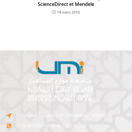
ScienceDirect et Mendele
18 mars 2016
Présidence, Marjane 2, BP:298, Meknes, MAROC
0535 467 306 / 05 35 467 307