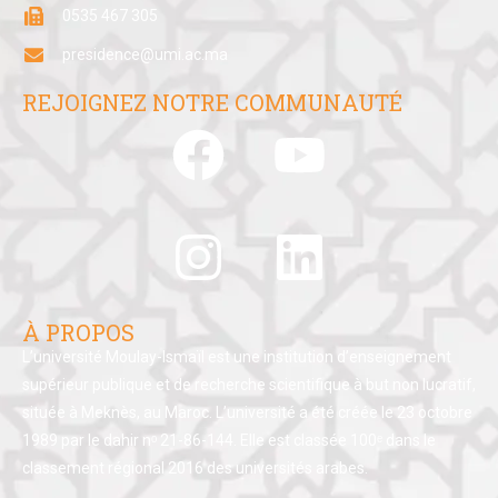
0535 467 305
presidence@umi.ac.ma
REJOIGNEZ NOTRE COMMUNAUTÉ
À PROPOS
L’université Moulay-Ismaïl est une institution d’enseignement
supérieur publique et de recherche scientifique à but non lucratif,
située à Meknès, au Maroc. L’université a été créée le 23 octobre
1989 par le dahir nᵒ 21-86-144. Elle est classée 100ᵉ dans le
classement régional 2016 des universités arabes.