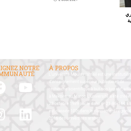
ري
ة
IGNEZ NOTRE
À PROPOS
MMUNAUTÉ
L’université Moulay-Ismaïl est une institution
d’enseignement supérieur publique et de
recherche scientifique à but non lucratif, sit
à Meknès, au Maroc. L’université a été créée 
23 octobre 1989 par le dahir nᵒ 21-86-144. El
est classée 100ᵉ dans le classement régiona
2016 des universités arabes.