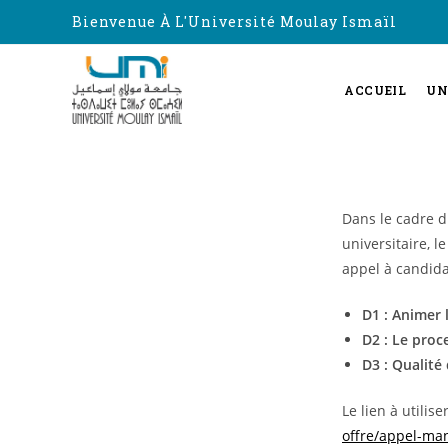
Bienvenue À L'Université Moulay Ismaïl
ACCUEIL
UN
Dans le cadre 
universitaire, 
appel à candida
D1 : Animer 
D2 : Le proc
D3 : Qualité
Le lien à utilis
offre/appel-man