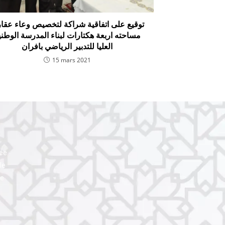
توقيع على اتفاقية شراكة لتخصيص وعاء عقا
مساحته اربعة هكتارات لبناء المدرسة الوطني
العليا للتدبير الرياضي بافران
15 mars 2021
uée
le
le
l