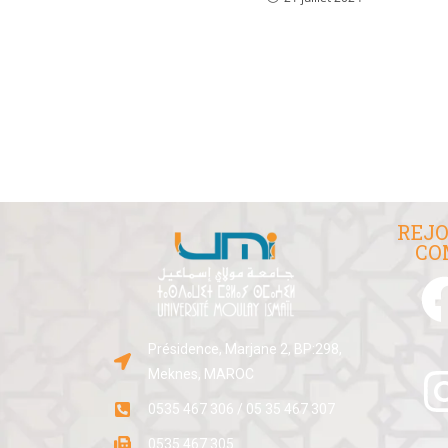
REJO
CO
Présidence, Marjane 2, BP:298,
Meknes, MAROC
0535 467 306 / 05 35 467 307
0535 467 305