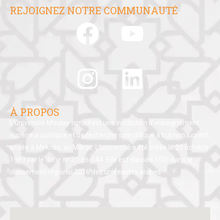
REJOIGNEZ NOTRE COMMUNAUTÉ
À PROPOS
L’université Moulay-Ismaïl est une institution d’enseignement
supérieur publique et de recherche scientifique à but non lucratif,
située à Meknès, au Maroc. L’université a été créée le 23 octobre
1989 par le dahir nᵒ 21-86-144. Elle est classée 100ᵉ dans le
classement régional 2016 des universités arabes.