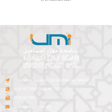
Présidence, Marjane 2, BP:298, Meknes, MAROC
0535 467 306 / 05 35 467 307
0535 467 305
presidence@umi.ac.ma