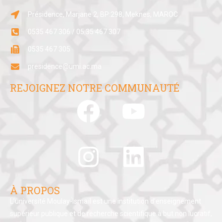
Présidence, Marjane 2, BP:298, Meknes, MAROC
0535 467 306 / 05 35 467 307
0535 467 305
presidence@umi.ac.ma
REJOIGNEZ NOTRE COMMUNAUTÉ
À PROPOS
L’université Moulay-Ismaïl est une institution d’enseignement
supérieur publique et de recherche scientifique à but non lucratif,