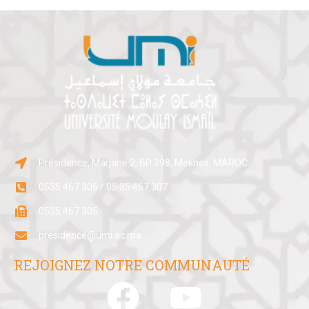
Présidence, Marjane 2, BP:298, Meknes, MAROC
0535 467 306 / 05 35 467 307
0535 467 305
presidence@umi.ac.ma
REJOIGNEZ NOTRE COMMUNAUTÉ