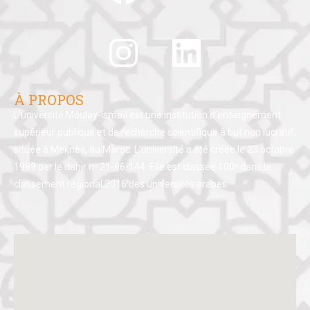
À PROPOS
L’université Moulay-Ismaïl est une institution d’enseignement
supérieur publique et de recherche scientifique à but non lucratif,
située à Meknès, au Maroc. L’université a été créée le 23 octobre
1989 par le dahir nᵒ 21-86-144. Elle est classée 100ᵉ dans le
classement régional 2016 des universités arabes.