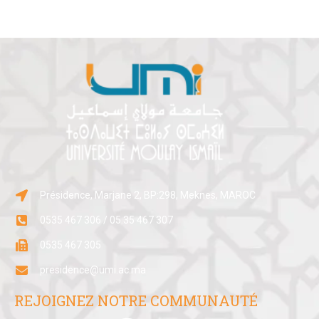
Présidence, Marjane 2, BP:298, Meknes, MAROC
0535 467 306 / 05 35 467 307
0535 467 305
presidence@umi.ac.ma
REJOIGNEZ NOTRE COMMUNAUTÉ