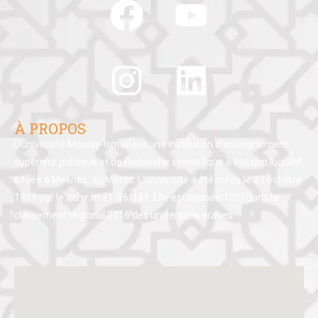
À PROPOS
L’université Moulay-Ismaïl est une institution d’enseignement
supérieur publique et de recherche scientifique à but non lucratif,
située à Meknès, au Maroc. L’université a été créée le 23 octobre
1989 par le dahir nᵒ 21-86-144. Elle est classée 100ᵉ dans le
classement régional 2016 des universités arabes.