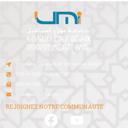
Présidence, Marjane 2, BP:298, Meknes, MAROC
0535 467 306 / 05 35 467 307
0535 467 305
presidence@umi.ac.ma
REJOIGNEZ NOTRE COMMUNAUTÉ