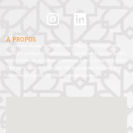
À PROPOS
L’université Moulay-Ismaïl est une institution d’enseignement
supérieur publique et de recherche scientifique à but non lucratif,
située à Meknès, au Maroc. L’université a été créée le 23 octobre
1989 par le dahir nᵒ 21-86-144. Elle est classée 100ᵉ dans le
classement régional 2016 des universités arabes.