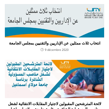
انتخاب ثلاث ممثلين عن الإداريين والتقنيين بمجلس الجامعة
9 décembre 2020
لائحة المترشحين المقبولين لاجتياز المقابلات الانتقائية لشغل
مناصب المسؤولية الشاغرة برئاسة جامعة مولاي اسماعيل