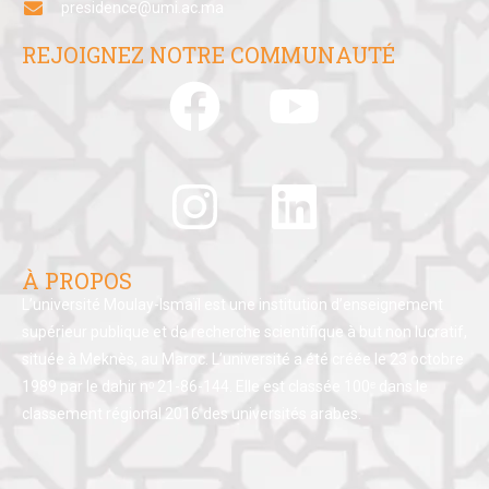
presidence@umi.ac.ma
REJOIGNEZ NOTRE COMMUNAUTÉ
À PROPOS
L’université Moulay-Ismaïl est une institution d’enseignement
supérieur publique et de recherche scientifique à but non lucratif,
située à Meknès, au Maroc. L’université a été créée le 23 octobre
1989 par le dahir nᵒ 21-86-144. Elle est classée 100ᵉ dans le
classement régional 2016 des universités arabes.