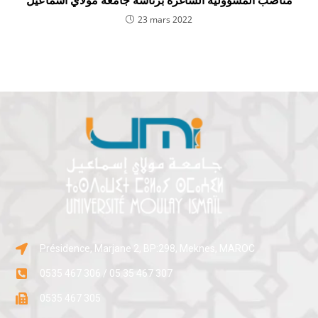
23 mars 2022
Présidence, Marjane 2, BP:298, Meknes, MAROC
0535 467 306 / 05 35 467 307
0535 467 305