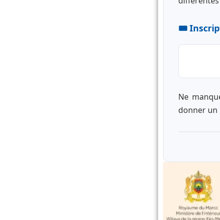
différente
🎟️ Inscri
Ne manquez
donner un n