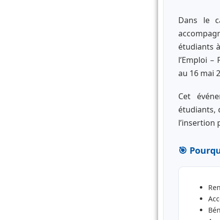
Dans le c
accompagne
étudiants à
l’Emploi –
au 16 mai 2
Cet événe
étudiants, 
l’insertio
🎯 Pourqu
Ren
Acc
Bén