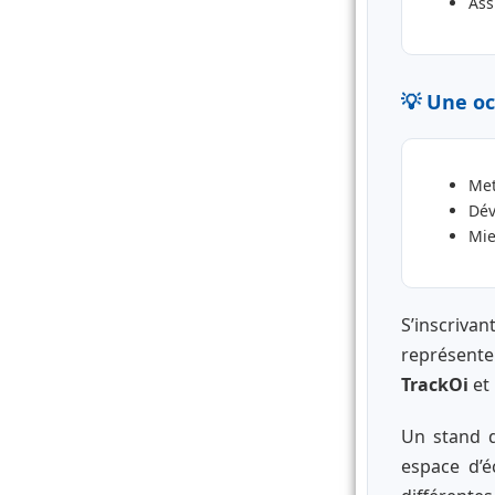
Ass
💡 Une oc
Met
Dév
Mie
S’inscriv
représent
TrackOi
et
Un stand d
espace d’é