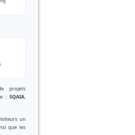
ing
i
de projets
re :
SQAIA
,
isiteurs un
nsi que les