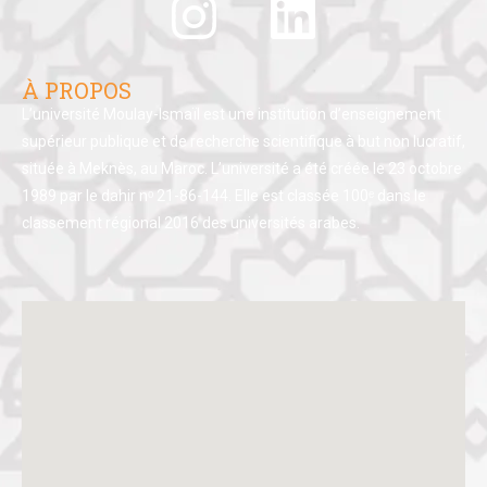
À PROPOS
L’université Moulay-Ismaïl est une institution d’enseignement
supérieur publique et de recherche scientifique à but non lucratif,
située à Meknès, au Maroc. L’université a été créée le 23 octobre
1989 par le dahir nᵒ 21-86-144. Elle est classée 100ᵉ dans le
classement régional 2016 des universités arabes.