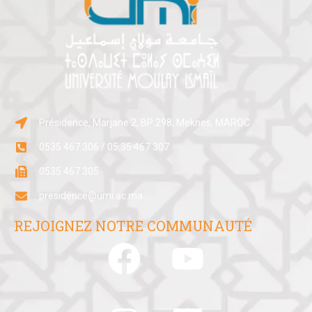
Présidence, Marjane 2, BP:298, Meknes, MAROC
0535 467 306 / 05 35 467 307
0535 467 305
presidence@umi.ac.ma
REJOIGNEZ NOTRE COMMUNAUTÉ