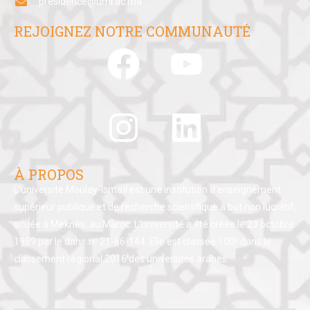
presidence@umi.ac.ma
REJOIGNEZ NOTRE COMMUNAUTÉ
À PROPOS
L’université Moulay-Ismaïl est une institution d’enseignement
supérieur publique et de recherche scientifique à but non lucratif,
située à Meknès, au Maroc. L’université a été créée le 23 octobre
1989 par le dahir nᵒ 21-86-144. Elle est classée 100ᵉ dans le
classement régional 2016 des universités arabes.