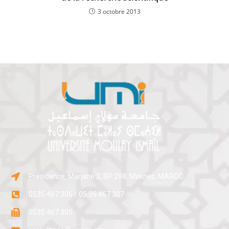
3 octobre 2013
Présidence, Marjane 2, BP:298, Meknes, MAROC
0535 467 306 / 05 35 467 307
0535 467 305