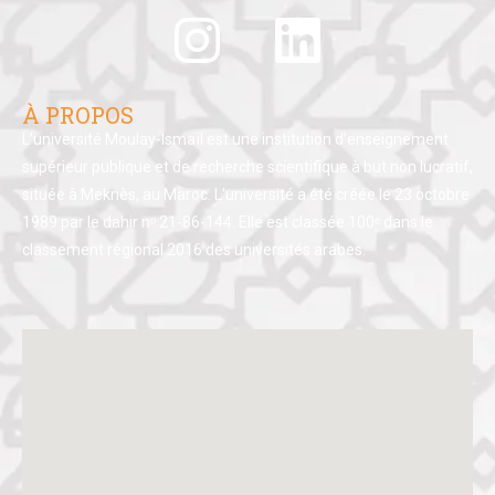
À PROPOS
L’université Moulay-Ismaïl est une institution d’enseignement
supérieur publique et de recherche scientifique à but non lucratif,
située à Meknès, au Maroc. L’université a été créée le 23 octobre
1989 par le dahir nᵒ 21-86-144. Elle est classée 100ᵉ dans le
classement régional 2016 des universités arabes.