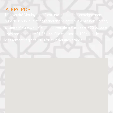
À PROPOS
L’université Moulay-Ismaïl est une institution d’enseignement
supérieur publique et de recherche scientifique à but non lucratif,
située à Meknès, au Maroc. L’université a été créée le 23 octobre
1989 par le dahir nᵒ 21-86-144. Elle est classée 100ᵉ dans le
classement régional 2016 des universités arabes.