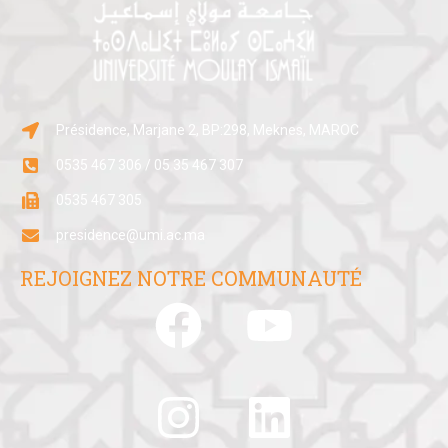
Présidence, Marjane 2, BP:298, Meknes, MAROC
0535 467 306 / 05 35 467 307
0535 467 305
presidence@umi.ac.ma
REJOIGNEZ NOTRE COMMUNAUTÉ