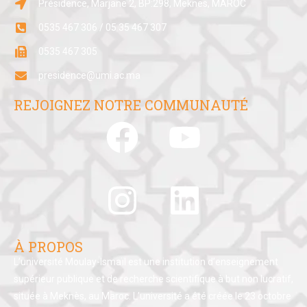
Présidence, Marjane 2, BP:298, Meknes, MAROC
0535 467 306 / 05 35 467 307
0535 467 305
presidence@umi.ac.ma
REJOIGNEZ NOTRE COMMUNAUTÉ
À PROPOS
L’université Moulay-Ismaïl est une institution d’enseignement
supérieur publique et de recherche scientifique à but non lucratif,
située à Meknès, au Maroc. L’université a été créée le 23 octobre