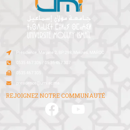
Présidence, Marjane 2, BP:298, Meknes, MAROC
0535 467 306 / 05 35 467 307
0535 467 305
presidence@umi.ac.ma
REJOIGNEZ NOTRE COMMUNAUTÉ