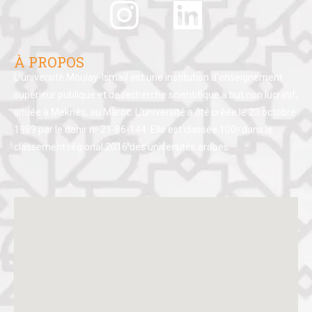
À PROPOS
L’université Moulay-Ismaïl est une institution d’enseignement
supérieur publique et de recherche scientifique à but non lucratif,
située à Meknès, au Maroc. L’université a été créée le 23 octobre
1989 par le dahir nᵒ 21-86-144. Elle est classée 100ᵉ dans le
classement régional 2016 des universités arabes.