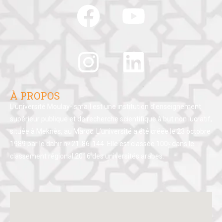
À PROPOS
L’université Moulay-Ismaïl est une institution d’enseignement
supérieur publique et de recherche scientifique à but non lucratif,
située à Meknès, au Maroc. L’université a été créée le 23 octobre
1989 par le dahir nᵒ 21-86-144. Elle est classée 100ᵉ dans le
classement régional 2016 des universités arabes.