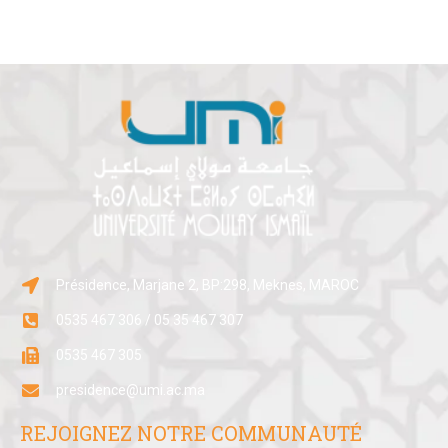
Présidence, Marjane 2, BP:298, Meknes, MAROC
0535 467 306 / 05 35 467 307
0535 467 305
presidence@umi.ac.ma
REJOIGNEZ NOTRE COMMUNAUTÉ