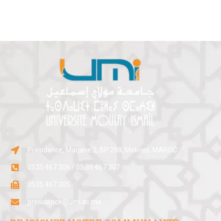
Présidence, Marjane 2, BP:298, Meknes, MAROC
0535 467 306 / 05 35 467 307
0535 467 305
presidence@umi.ac.ma