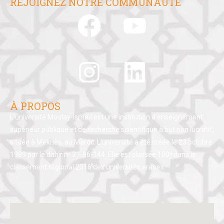
REJOIGNEZ NOTRE COMMUNAUTÉ
À PROPOS
L’université Moulay-Ismaïl est une institution d’enseignement
supérieur publique et de recherche scientifique à but non lucratif,
située à Meknès, au Maroc. L’université a été créée le 23 octobre
1989 par le dahir nᵒ 21-86-144. Elle est classée 100ᵉ dans le
classement régional 2016 des universités arabes.