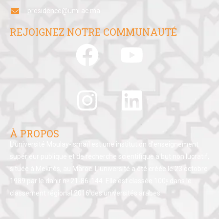
presidence@umi.ac.ma
REJOIGNEZ NOTRE COMMUNAUTÉ
À PROPOS
L’université Moulay-Ismaïl est une institution d’enseignement
supérieur publique et de recherche scientifique à but non lucratif,
située à Meknès, au Maroc. L’université a été créée le 23 octobre
1989 par le dahir nᵒ 21-86-144. Elle est classée 100ᵉ dans le
classement régional 2016 des universités arabes.