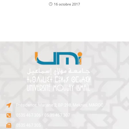
16 octobre 2017
Présidence, Marjane 2, BP:298, Meknes, MAROC
0535 467 306 / 05 35 467 307
0535 467 305