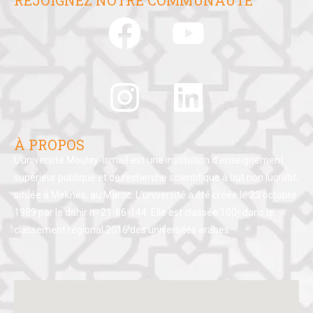
À PROPOS
L’université Moulay-Ismaïl est une institution d’enseignement
supérieur publique et de recherche scientifique à but non lucratif,
située à Meknès, au Maroc. L’université a été créée le 23 octobre
1989 par le dahir nᵒ 21-86-144. Elle est classée 100ᵉ dans le
classement régional 2016 des universités arabes.