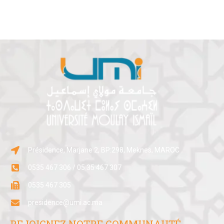
Présidence, Marjane 2, BP:298, Meknes, MAROC
0535 467 306 / 05 35 467 307
0535 467 305
presidence@umi.ac.ma
REJOIGNEZ NOTRE COMMUNAUTÉ