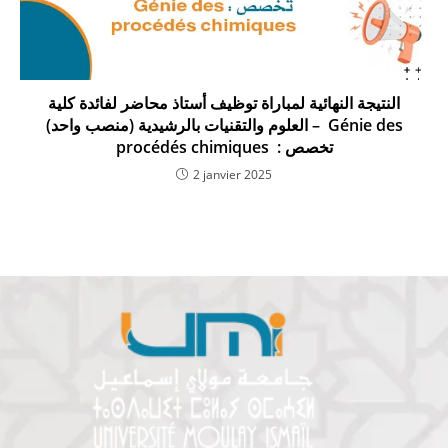
النتيجة النهائية لمباراة توظيف أستاذ محاضر لفائدة كلية
العلوم والتقنيات بالرشيدية (منصب واحد) – Génie des
procédés chimiques : تخصص
2 janvier 2025