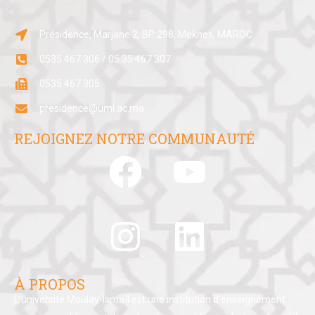
Présidence, Marjane 2, BP:298, Meknes, MAROC
0535 467 306 / 05 35 467 307
0535 467 305
presidence@umi.ac.ma
REJOIGNEZ NOTRE COMMUNAUTÉ
À PROPOS
L’université Moulay-Ismaïl est une institution d’enseignement