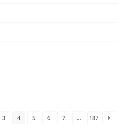
3
4
5
6
7
…
187